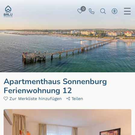
☰
0
Merkliste
Rufen Sie uns 
Nach besti
Zur ba
Apartmenthaus Sonnenburg
Ferienwohnung 12
Zur Merkliste hinzufügen
Teilen