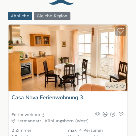
Ähnliche
Gleiche Region
Zur
Bewe
4.4/5
Casa Nova Ferienwohnung 3
Ferienwohnung
Hermannstr., Kühlungsborn (West)
2
Zimmer
max.
4
Personen