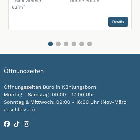
1
Badezimmer
Hunde erlaubt
2
62 m
Details
Gehe zu Slide 1
Gehe zu Slide 2
Gehe zu Slide 3
Gehe zu Slide 4
Gehe zu Slide 5
Gehe zu Slide 6
Öffnungzeiten
Öffnungszeiten Büro in Kühlungsborn
Montag - Samstag: 09:00 - 17:00 Uhr
Sonntag & Mittwoch: 09:00 - 16:00 Uhr (Nov-März
geschlossen)
Facebook
(öffnet im neuen Tab)
TikTok
(öffnet im neuen Tab)
Instagram
(öffnet im neuen Tab)