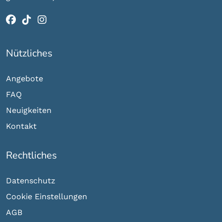
Facebook
(öffnet im neuen Tab)
TikTok
(öffnet im neuen Tab)
Instagram
(öffnet im neuen Tab)
Nützliches
Angebote
FAQ
Neuigkeiten
Kontakt
Rechtliches
Datenschutz
Cookie Einstellungen
AGB