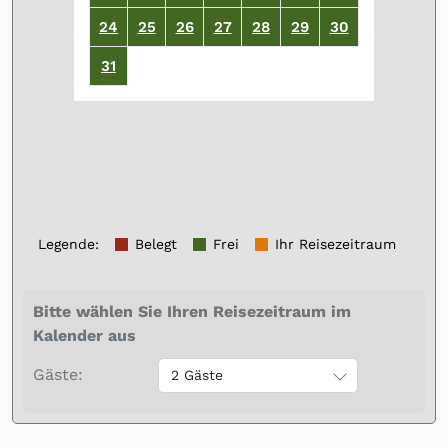
24
25
26
27
28
29
30
31
Legende
:
Belegt
Frei
Ihr Reisezeitraum
Bitte wählen Sie Ihren Reisezeitraum im
Kalender aus
Gäste:
2 Gäste