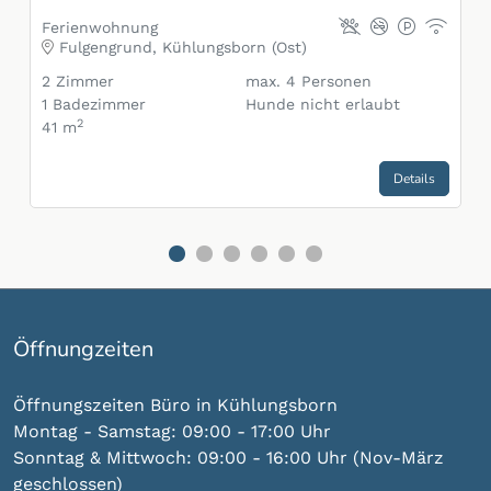
Ferienwohnung
Fulgengrund, Kühlungsborn (Ost)
2
Zimmer
max.
4
Personen
1
Badezimmer
Hunde nicht erlaubt
2
41 m
Details
Gehe zu Slide 1
Gehe zu Slide 2
Gehe zu Slide 3
Gehe zu Slide 4
Gehe zu Slide 5
Gehe zu Slide 6
Öffnungzeiten
Öffnungszeiten Büro in Kühlungsborn
Montag - Samstag: 09:00 - 17:00 Uhr
Sonntag & Mittwoch: 09:00 - 16:00 Uhr (Nov-März
geschlossen)