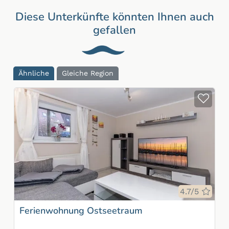
Diese Unterkünfte könnten Ihnen auch
gefallen
Ähnliche
Gleiche Region
Zur
Bewe
4.7/5
Ferienwohnung Ostseetraum