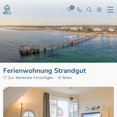
☰
0
Merkliste
Rufen Sie uns 
Nach besti
Zur ba
Ferienwohnung Strandgut
Zur Merkliste hinzufügen
Teilen