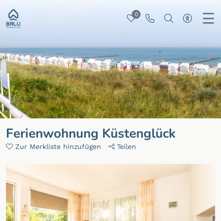
☰
0
Merkliste
Rufen Sie uns 
Nach besti
Zur ba
Ferienwohnung Küstenglück
Zur Merkliste hinzufügen
Teilen