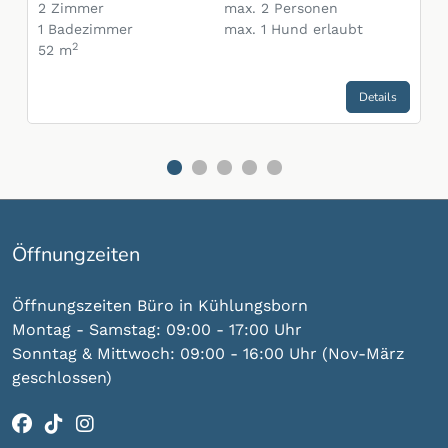
2
Zimmer
max.
2
Personen
1
Badezimmer
max.
1
Hund erlaubt
2
52 m
Details
Gehe zu Slide 1
Gehe zu Slide 2
Gehe zu Slide 3
Gehe zu Slide 4
Gehe zu Slide 5
Öffnungzeiten
Öffnungszeiten Büro in Kühlungsborn
Montag - Samstag: 09:00 - 17:00 Uhr
Sonntag & Mittwoch: 09:00 - 16:00 Uhr (Nov-März
geschlossen)
Facebook
(öffnet im neuen Tab)
TikTok
(öffnet im neuen Tab)
Instagram
(öffnet im neuen Tab)