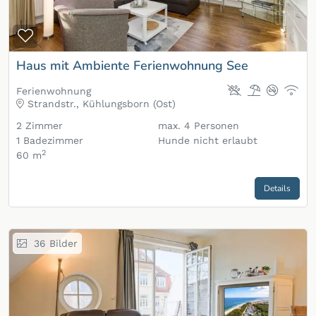
Zur Merkliste hinzufügen
Haus mit Ambiente Ferienwohnung See
Ferienwohnung
Strandstr., Kühlungsborn (Ost)
2
Zimmer
max.
4
Personen
1
Badezimmer
Hunde nicht erlaubt
2
60 m
Details
36
Bilder