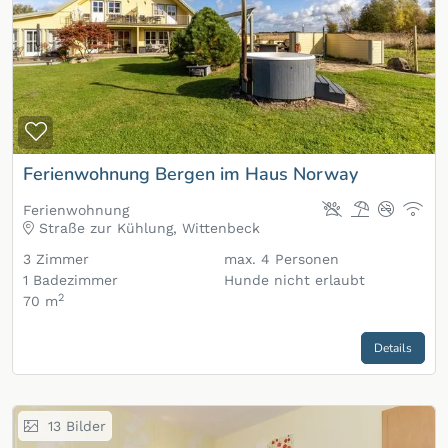
Zur Merkliste hinzufügen
Ferienwohnung Bergen im Haus Norway
Ferienwohnung
Straße zur Kühlung, Wittenbeck
3
Zimmer
max.
4
Personen
1
Badezimmer
Hunde nicht erlaubt
2
70 m
Details
13
Bilder