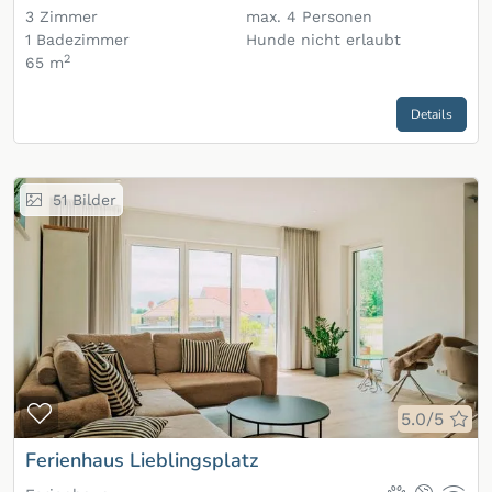
3
Zimmer
max.
4
Personen
1
Badezimmer
Hunde nicht erlaubt
2
65 m
Details
51
Bilder
Zur Merkliste hinzufügen
5.0/5
Ferienhaus Lieblingsplatz