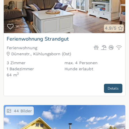
Zur Merkliste hinzufügen
4.9/5
Ferienwohnung Strandgut
Ferienwohnung
Dünenstr., Kühlungsborn (Ost)
3
Zimmer
max.
4
Personen
1
Badezimmer
Hunde erlaubt
2
64 m
Details
44
Bilder