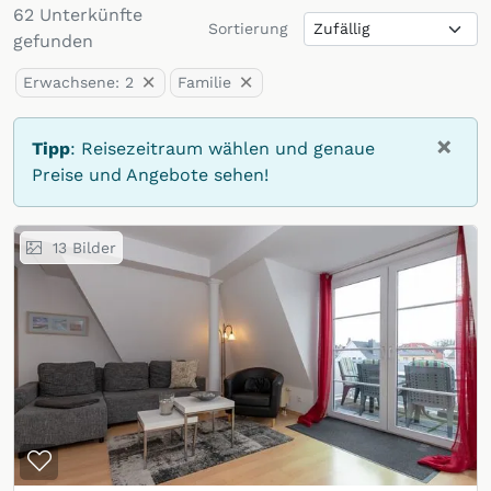
62
Unterkünfte
Sortierung
Sortierung
gefunden
×
×
Erwachsene
:
2
Familie
×
Tipp
:
Reisezeitraum wählen und genaue
Preise und Angebote sehen!
13
Bilder
Zur Merkliste hinzufügen