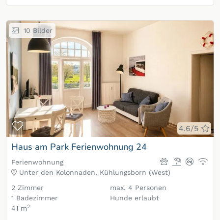
10
Bilder
Zur Merkliste hinzufügen
4.6/5
Haus am Park Ferienwohnung 24
Ferienwohnung
Unter den Kolonnaden, Kühlungsborn (West)
2
Zimmer
max.
4
Personen
1
Badezimmer
Hunde erlaubt
2
41 m