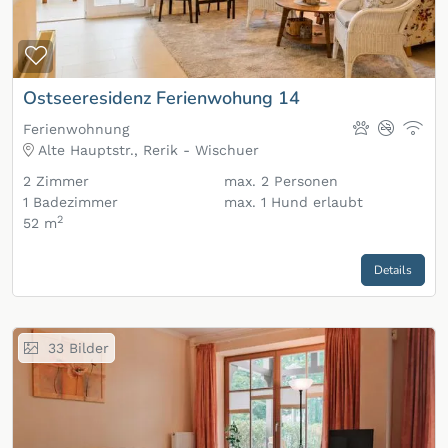
Zur Merkliste hinzufügen
Ostseeresidenz Ferienwohung 14
Ferienwohnung
Alte Hauptstr., Rerik - Wischuer
2
Zimmer
max.
2
Personen
1
Badezimmer
max.
1
Hund erlaubt
2
52 m
Details
33
Bilder