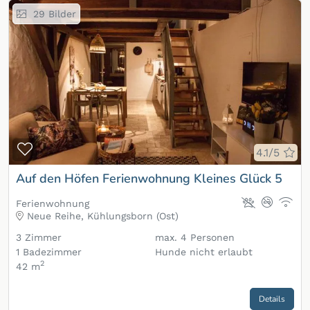
29
Bilder
Zur Merkliste hinzufügen
4.1/5
Auf den Höfen Ferienwohnung Kleines Glück 5
Ferienwohnung
Neue Reihe, Kühlungsborn (Ost)
3
Zimmer
max.
4
Personen
1
Badezimmer
Hunde nicht erlaubt
2
42 m
Details