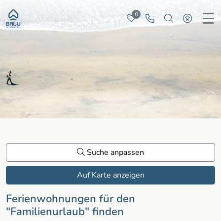
☰
0
Merkliste
Rufen Sie uns 
Nach besti
Zur ba
Suche anpassen
Auf Karte anzeigen
Ferienwohnungen für den
"Familienurlaub" finden