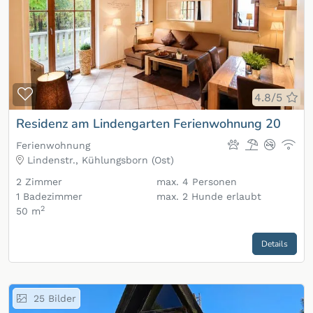
Zur Merkliste hinzufügen
4.8/5
Residenz am Lindengarten Ferienwohnung 20
Ferienwohnung
Lindenstr., Kühlungsborn (Ost)
2
Zimmer
max.
4
Personen
1
Badezimmer
max.
2
Hunde erlaubt
2
50 m
Details
25
Bilder