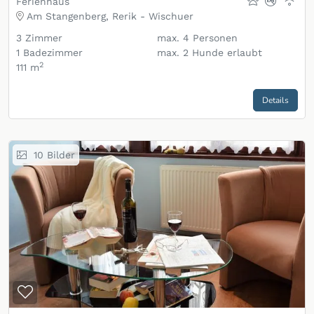
Ferienhaus
Am Stangenberg, Rerik - Wischuer
3
Zimmer
max.
4
Personen
1
Badezimmer
max.
2
Hunde erlaubt
2
111 m
Details
10
Bilder
Zur Merkliste hinzufügen