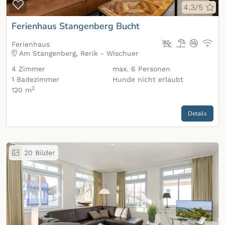
Zur Merkliste hinzufügen
4.3/5
Ferienhaus Stangenberg Bucht
Ferienhaus
Am Stangenberg, Rerik - Wischuer
4
Zimmer
max.
6
Personen
1
Badezimmer
Hunde nicht erlaubt
2
120 m
Details
20
Bilder