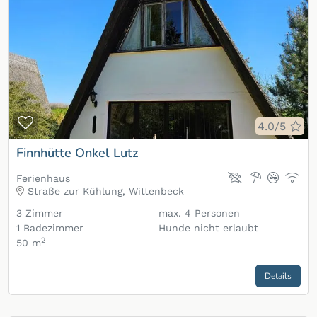
Zur Merkliste hinzufügen
4.0/5
Finnhütte Onkel Lutz
Ferienhaus
Straße zur Kühlung, Wittenbeck
3
Zimmer
max.
4
Personen
1
Badezimmer
Hunde nicht erlaubt
2
50 m
Details