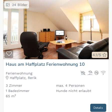
24
Bilder
Zur Merkliste hinzufügen
4.1/5
Haus am Haffplatz Ferienwohnung 10
Ferienwohnung
Haffplatz, Rerik
3
Zimmer
max.
4
Personen
1
Badezimmer
Hunde nicht erlaubt
2
65 m
Details