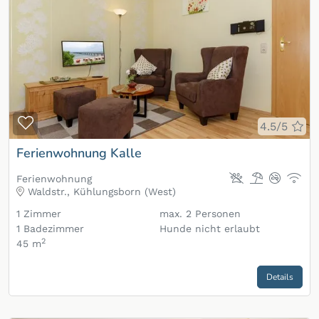
Zur Merkliste hinzufügen
4.5/5
Ferienwohnung Kalle
Ferienwohnung
Waldstr., Kühlungsborn (West)
1
Zimmer
max.
2
Personen
1
Badezimmer
Hunde nicht erlaubt
2
45 m
Details