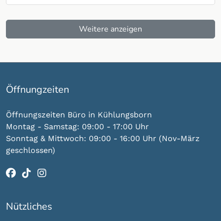
Weitere anzeigen
Öffnungzeiten
Öffnungszeiten Büro in Kühlungsborn
Montag - Samstag: 09:00 - 17:00 Uhr
Sonntag & Mittwoch: 09:00 - 16:00 Uhr (Nov-März
geschlossen)
Facebook
(öffnet im neuen Tab)
TikTok
(öffnet im neuen Tab)
Instagram
(öffnet im neuen Tab)
Nützliches